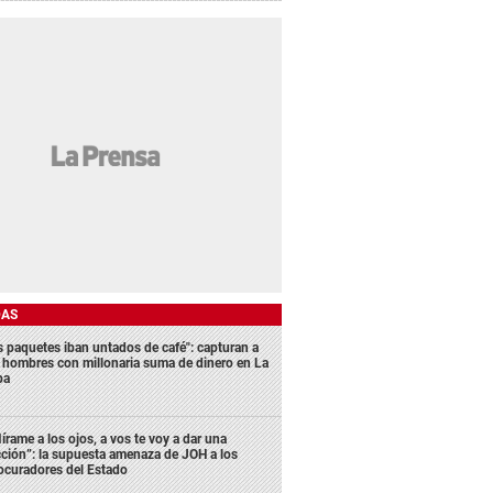
DAS
s paquetes iban untados de café": capturan a
s hombres con millonaria suma de dinero en La
ba
írame a los ojos, a vos te voy a dar una
cción”: la supuesta amenaza de JOH a los
ocuradores del Estado