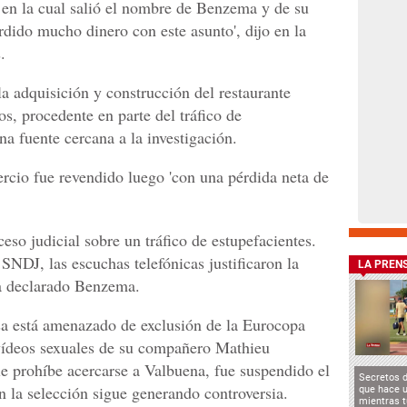
, en la cual salió el nombre de Benzema y de su
rdido mucho dinero con este asunto', dijo en la
.
la adquisición y construcción del restaurante
s, procedente en parte del tráfico de
na fuente cercana a la investigación.
rcio fue revendido luego 'con una pérdida neta de
eso judicial sobre un tráfico de estupefacientes.
SNDJ, las escuchas telefónicas justificaron la
LA PREN
ha declarado Benzema.
esa está amenazado de exclusión de la Eurocopa
 vídeos sexuales de su compañero Mathieu
le prohíbe acercarse a Valbuena, fue suspendido el
Secretos 
n la selección sigue generando controversia.
que hace u
mientras t