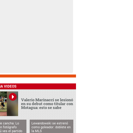
SA VIDEOS
Valerio Marinacci se lesionó
en su debut como titular con
Motagua: esto se sabe
de cancha: Lo
Lewandowski se estrenó
n fotógrafo
como goleador: doblete en
ú ves el partido
la MLS