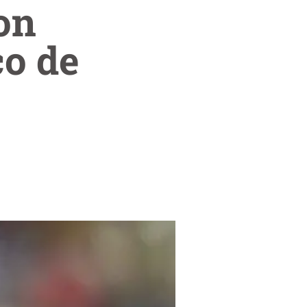
on
co de