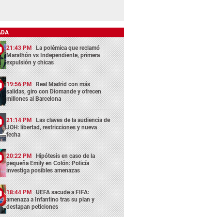
ADA
21:43 PM
La polémica que reclamó
Marathón vs Independiente, primera
expulsión y chicas
19:56 PM
Real Madrid con más
salidas, giro con Diomande y ofrecen
millones al Barcelona
21:14 PM
Las claves de la audiencia de
JOH: libertad, restricciones y nueva
fecha
20:22 PM
Hipótesis en caso de la
pequeña Emily en Colón: Policía
investiga posibles amenazas
18:44 PM
UEFA sacude a FIFA:
amenaza a Infantino tras su plan y
destapan peticiones