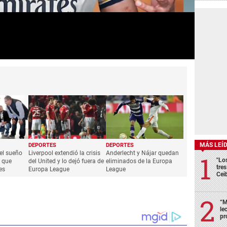
MÁS LEÍ
"Lo
tre
Cei
“M
le
pr