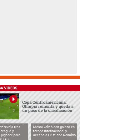
SA VIDEOS
Copa Centroamericana:
Olimpia remonta y queda a
un paso de la clasificación
ez revela tres
Messi volvió con golazo en
Motagua y
torneo internacional y
 jugador para
acecha a Cristiano Ronaldo
te FAS