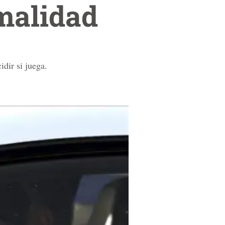
malidad
idir si juega.