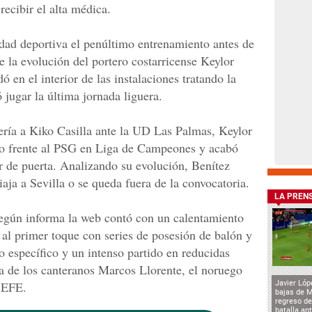
ecibir el alta médica.
dad deportiva el penúltimo entrenamiento antes de
 la evolución del portero costarricense Keylor
 en el interior de las instalaciones tratando la
jugar la última jornada liguera.
ería a Kiko Casilla ante la UD Las Palmas, Keylor
ado frente al PSG en Liga de Campeones y acabó
ar de puerta. Analizando su evolución, Benítez
iaja a Sevilla o se queda fuera de la convocatoria.
LA PREN
según informa la web contó con un calentamiento
s al primer toque con series de posesión de balón y
jo específico y un intenso partido en reducidas
a de los canteranos Marcos Llorente, el noruego
 EFE.
Javier Lóp
bajas de 
regreso de
batalla an