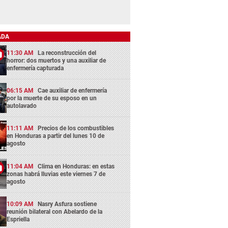
ADA
11:30 AM
La reconstrucción del
horror: dos muertos y una auxiliar de
enfermería capturada
06:15 AM
Cae auxiliar de enfermería
por la muerte de su esposo en un
autolavado
11:11 AM
Precios de los combustibles
en Honduras a partir del lunes 10 de
agosto
11:04 AM
Clima en Honduras: en estas
zonas habrá lluvias este viernes 7 de
agosto
10:09 AM
Nasry Asfura sostiene
reunión bilateral con Abelardo de la
Espriella