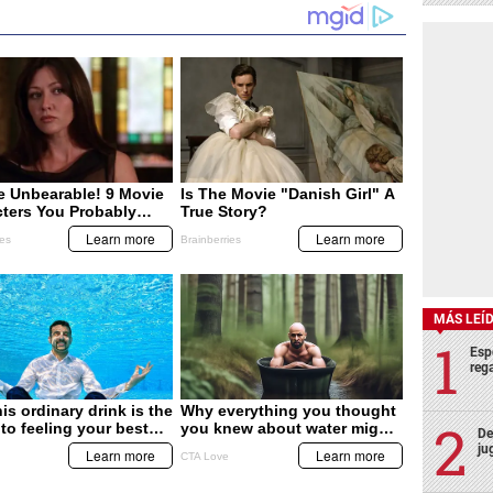
MÁS LEÍ
Esp
rega
De
ju