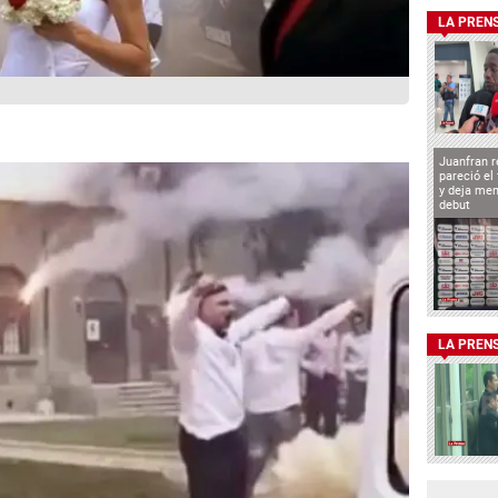
LA PREN
Juanfran r
pareció el
y deja men
debut
LA PREN