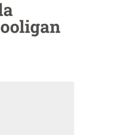
la
hooligan