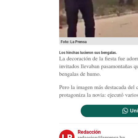
Foto: La Prensa
Los hinchas lucieron sus bengalas.
La decoración de la fiesta fue ado
invitados llevaban pasamontañas que
bengalas de humo.
Pero la imagen más destacada del cli
protagoniza la novia: ejecutó varios
Uni
Redacción
redaccion@laprensa.hn