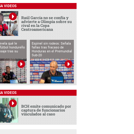
SA VIDEOS
Raúl García no se confía y
advierte a Olimpia sobre su
rival en la Copa
Centroamericana
evela qué le
Espinel sin rodeos: Señala
 fútbol hondureño
fallas tras fracaso de
saje tras su
Honduras en el Premundial
Sub-20
SA VIDEOS
BCH emite comunicado por
captura de funcionarios
vinculados al caso