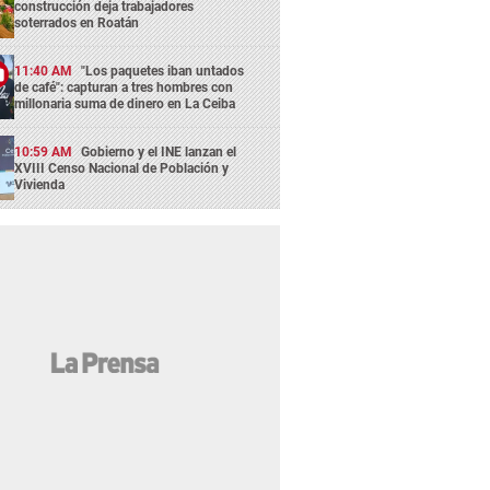
construcción deja trabajadores
soterrados en Roatán
11:40 AM
"Los paquetes iban untados
de café": capturan a tres hombres con
millonaria suma de dinero en La Ceiba
10:59 AM
Gobierno y el INE lanzan el
XVIII Censo Nacional de Población y
Vivienda