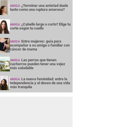
¿Terminar una amistad duele
AMIGA
tanto como una ruptura amorosa?
¿Cabello largo o corto? Elige tu
AMIGA
corte según tu cuello
Entre mujeres: guía para
AMIGA
acompañar a su amiga o familiar con
cáncer de mama
Las perras que tienen
AMIGA
cachorros pueden tener una vejez
más saludable
La nueva feminidad: entre la
AMIGA
independencia y el deseo de una vida
más tranquila