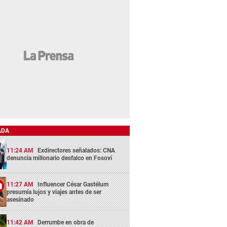
ADA
11:24 AM
Exdirectores señalados: CNA
denuncia millonario desfalco en Fosovi
11:27 AM
Influencer César Gastélum
presumía lujos y viajes antes de ser
asesinado
11:42 AM
Derrumbe en obra de