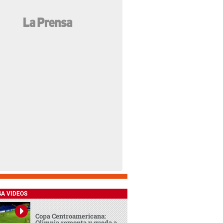
SA VIDEOS
Copa Centroamericana:
Olimpia remonta y queda a