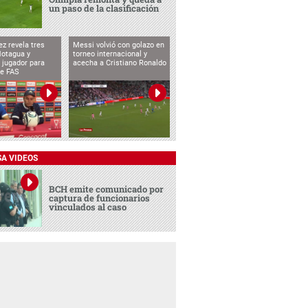
un paso de la clasificación
ez revela tres
Messi volvió con golazo en
Motagua y
torneo internacional y
 jugador para
acecha a Cristiano Ronaldo
te FAS
SA VIDEOS
BCH emite comunicado por
captura de funcionarios
vinculados al caso