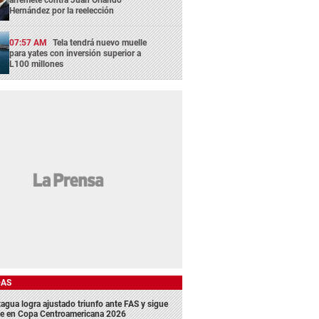
arremete contra Juan Orlando
Hernández por la reelección
07:57 AM
Tela tendrá nuevo muelle
para yates con inversión superior a
L100 millones
DAS
agua logra ajustado triunfo ante FAS y sigue
me en Copa Centroamericana 2026