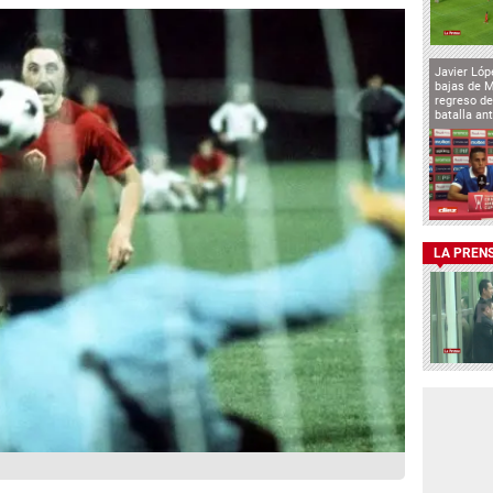
Javier Lóp
bajas de 
regreso de
batalla an
LA PREN