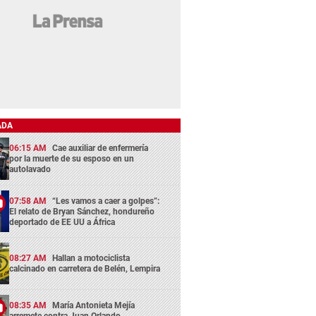
ADA
06:15 AM
Cae auxiliar de enfermería
por la muerte de su esposo en un
autolavado
07:58 AM
“Les vamos a caer a golpes”:
El relato de Bryan Sánchez, hondureño
deportado de EE UU a África
08:27 AM
Hallan a motociclista
calcinado en carretera de Belén, Lempira
08:35 AM
María Antonieta Mejía