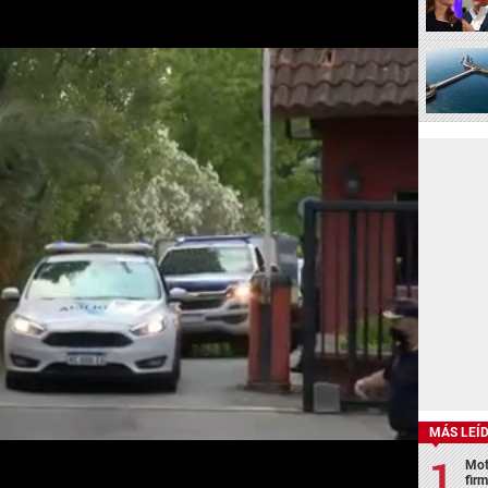
MÁS LEÍ
Mot
fir