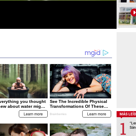
MÁS LEÍ
“Le
Sán