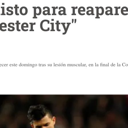
listo para reapar
ster City"
ecer este domingo tras su lesión muscular, en la final de la C