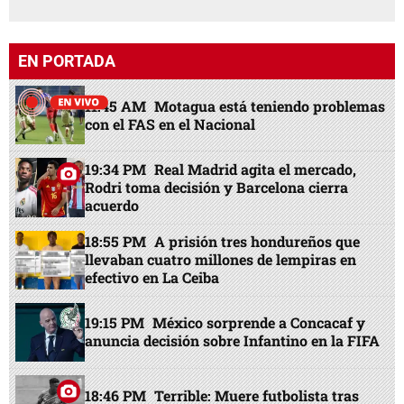
EN PORTADA
11:45 AM
Motagua está teniendo problemas
con el FAS en el Nacional
19:34 PM
Real Madrid agita el mercado,
Rodri toma decisión y Barcelona cierra
acuerdo
18:55 PM
A prisión tres hondureños que
llevaban cuatro millones de lempiras en
efectivo en La Ceiba
19:15 PM
México sorprende a Concacaf y
anuncia decisión sobre Infantino en la FIFA
18:46 PM
Terrible: Muere futbolista tras