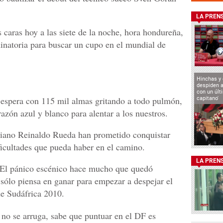
LA PREN
s caras hoy a las siete de la noche, hora hondureña,
minatoria para buscar un cupo en el mundial de
Hinchas y
despiden a
con un últ
espera con 115 mil almas gritando a todo pulmón,
capitano'
razón azul y blanco para alentar a los nuestros.
iano Reinaldo Rueda han prometido conquistar
ificultades que pueda haber en el camino.
LA PREN
 El pánico escénico hace mucho que quedó
sólo piensa en ganar para empezar a despejar el
e Sudáfrica 2010.
 no se arruga, sabe que puntuar en el DF es