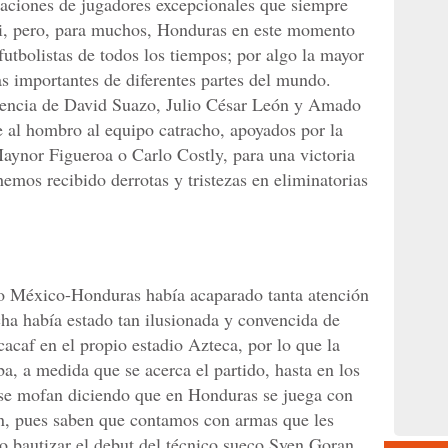
raciones de jugadores excepcionales que siempre
i, pero, para muchos, Honduras en este momento
utbolistas de todos los tiempos; por algo la mayor
as importantes de diferentes partes del mundo.
riencia de David Suazo, Julio César León y Amado
 al hombro al equipo catracho, apoyados por la
aynor Figueroa o Carlo Costly, para una victoria
hemos recibido derrotas y tristezas en eliminatorias
io México-Honduras había acaparado tanta atención
cha había estado tan ilusionada y convencida de
acaf en el propio estadio Azteca, por lo que la
a, a medida que se acerca el partido, hasta en los
 se mofan diciendo que en Honduras se juega con
n, pues saben que contamos con armas que les
 bautizar el debut del técnico sueco Sven Goran