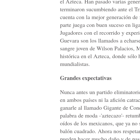
el Azteca. Han pasado varias gene
terminaron sucumbiendo ante el Tr
cuenta con la mejor generación de f
parte juega con buen suceso en lig
Jugadores con el recorrido y expe
Guevara son los llamados a echarse
sangre joven de Wilson Palacios, M
histórica en el Azteca, donde sólo 
mundialistas.
Grandes expectativas
Nunca antes un partido eliminator
en ambos países ni la afición catra
ganarle al llamado Gigante de Conc
palabra de moda -'aztecazo'- retumb
oídos de los mexicanos, que ya no
balón cuadrado. Ahora nos respeta
pueden hacer mucho daño y de paso