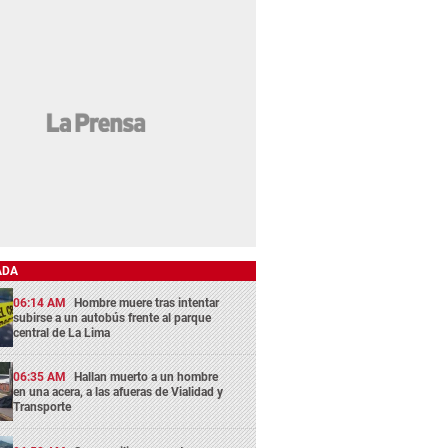
ADA
06:14 AM
Hombre muere tras intentar
subirse a un autobús frente al parque
central de La Lima
06:35 AM
Hallan muerto a un hombre
en una acera, a las afueras de Vialidad y
Transporte