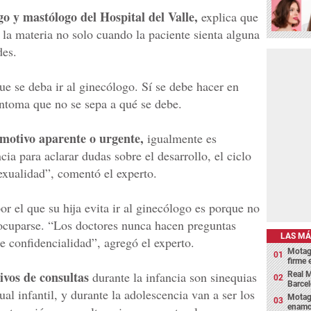
o y mastólogo del Hospital del Valle,
explica que
n la materia no solo cuando la paciente sienta alguna
des.
e se deba ir al ginecólogo. Sí se debe hacer en
íntoma que no se sepa a qué se debe.
 motivo aparente o urgente,
igualmente es
cia para aclarar dudas sobre el desarrollo, el ciclo
sexualidad”, comentó el experto.
r el que su hija evita ir al ginecólogo es porque no
ocuparse. “Los doctores nunca hacen preguntas
LAS MÁ
de confidencialidad”, agregó el experto.
Motagu
firme
ivos de consultas
durante la infancia son sinequias
Real M
Barcel
ual infantil, y durante la adolescencia van a ser los
Motagu
enamor