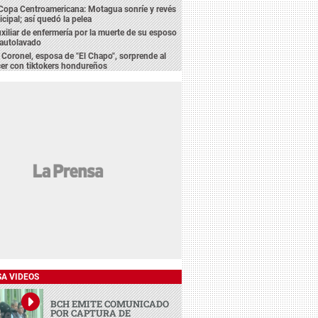
Copa Centroamericana: Motagua sonríe y revés
cipal; así quedó la pelea
xiliar de enfermería por la muerte de su esposo
 autolavado
oronel, esposa de "El Chapo", sorprende al
er con tiktokers hondureños
SA VIDEOS
BCH EMITE COMUNICADO
POR CAPTURA DE