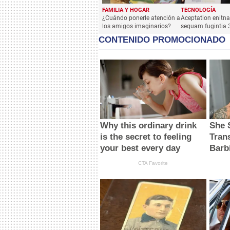
FAMILIA Y HOGAR
TECNOLOGÍA
¿Cuándo ponerle atención a
Aceptation enitn
los amigos imaginarios?
sequam fugintia 
CONTENIDO PROMOCIONADO
Why this ordinary drink
She 
is the secret to feeling
Tran
your best every day
Barb
CTA Favorite