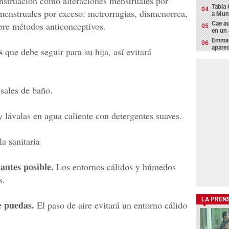
enstruación como alteraciones menstruales por
Tabla 
menstruales por exceso: metrorragias, dismenorrea,
a Muni
Cae au
bre métodos anticonceptivos.
en un
Emma C
aparec
s
que debe seguir para su hija, así evitará
 sales de baño.
 lávalas en agua caliente con detergentes suaves.
la sanitaria
antes posible.
Los entornos cálidos y húmedos
s.
LA PREN
e puedas.
El paso de aire evitará un entorno cálido