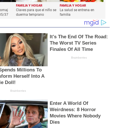
FAMILIA Y HOGAR
FAMILIA Y HOGAR
aomaj
Claves para que el niño se
La salud se entrena en
35/37
duerma temprano
familia
It's The End Of The Road:
The Worst TV Series
Finales Of All Time
Brainberries
Spends Millions To
sform Herself Into A
ie Doll!
Brainberries
Enter A World Of
Weirdness: 8 Horror
Movies Where Nobody
Dies