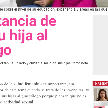
e sobre el nivel de su educación, experiencia y áreas en las que 
tancia de
u hija al
go
el tabú a un lado y cuidar la salud de sus hijas; tome nota
salud femenina
n de la
es importante; sin
MÁS NOT
r de este tema cuando se trata de las jovencitas, ya
 sus hijas al ginecólogo porque piensan que no es
actividad sexual.
do