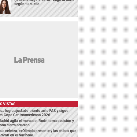
según tu cuello
S VISTAS
a logra ajustado triunfo ante FAS y sigue
 en Copa Centroamericana 2026
adrid agita el mercado, Rodri toma decisión y
ona cierra acuerdo
a celebra, exOlimpia presente y las chicas que
aron en el Nacional