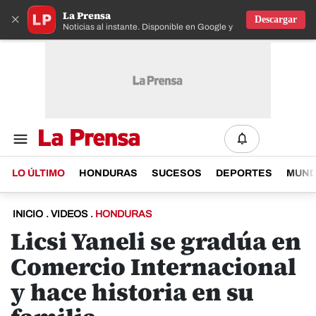
La Prensa
×
Descargar
Noticias al instante. Disponible en Google y IOS
LO ÚLTIMO
HONDURAS
SUCESOS
DEPORTES
MUN
INICIO
.
VIDEOS
.
HONDURAS
Licsi Yaneli se gradúa en
Comercio Internacional
y hace historia en su