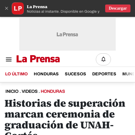
La Prensa
×
Descargar
Noticias al instante. Disponible en Google y IOS
LO ÚLTIMO
HONDURAS
SUCESOS
DEPORTES
MUN
INICIO
.
VIDEOS
.
HONDURAS
Historias de superación
marcan ceremonia de
graduación de UNAH-