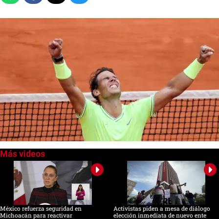
0
of
46
seconds
México refuerza seguridad en
Activistas piden a mesa de diálogo
Michoacán para reactivar
elección inmediata de nuevo ente