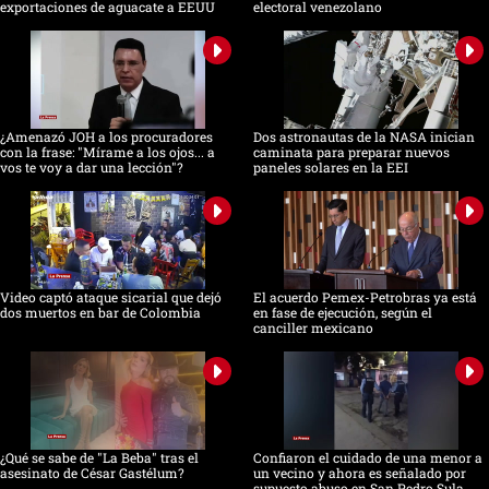
exportaciones de aguacate a EEUU
electoral venezolano
¿Amenazó JOH a los procuradores
Dos astronautas de la NASA inician
con la frase: "Mírame a los ojos... a
caminata para preparar nuevos
vos te voy a dar una lección"?
paneles solares en la EEI
Video captó ataque sicarial que dejó
El acuerdo Pemex-Petrobras ya está
dos muertos en bar de Colombia
en fase de ejecución, según el
canciller mexicano
¿Qué se sabe de "La Beba" tras el
Confiaron el cuidado de una menor a
asesinato de César Gastélum?
un vecino y ahora es señalado por
supuesto abuso en San Pedro Sula