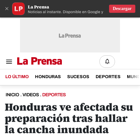
La Prensa
×
Descargar
Noticias al instante. Disponible en Google y IOS
LO ÚLTIMO
HONDURAS
SUCESOS
DEPORTES
MUN
INICIO
.
VIDEOS
.
DEPORTES
Honduras ve afectada su
preparación tras hallar
la cancha inundada