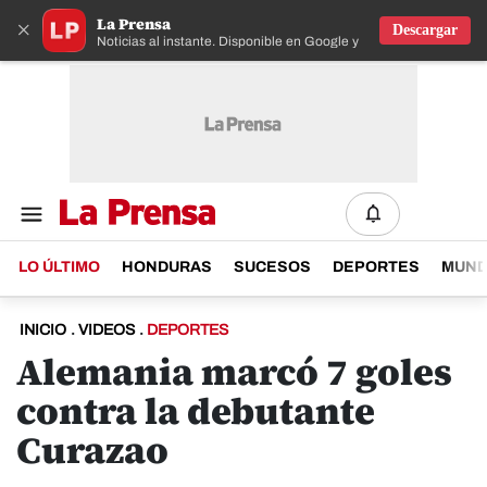
La Prensa
×
Descargar
Noticias al instante. Disponible en Google y IOS
LO ÚLTIMO
HONDURAS
SUCESOS
DEPORTES
MUN
INICIO
.
VIDEOS
.
DEPORTES
Alemania marcó 7 goles
contra la debutante
Curazao