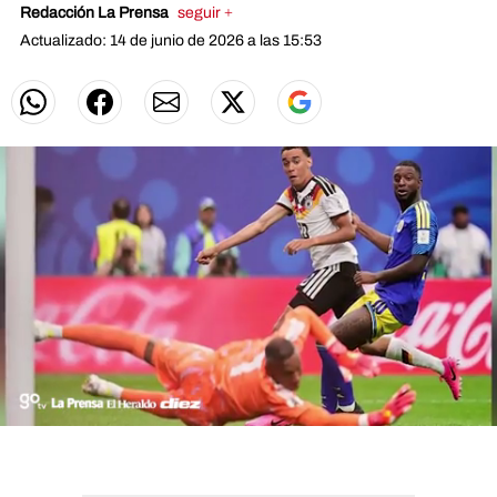
Redacción La Prensa
seguir +
Actualizado: 14 de junio de 2026 a las 15:53
0
seconds
of
0