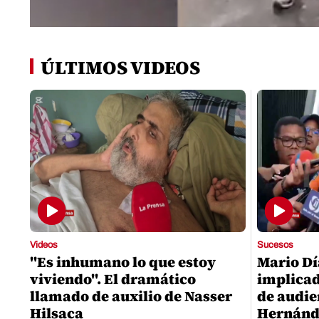
0
seconds
of
ÚLTIMOS VIDEOS
0
seconds
Volume
0%
Videos
Sucesos
"Es inhumano lo que estoy
Mario Dí
viviendo". El dramático
implica
llamado de auxilio de Nasser
de audie
Hilsaca
Hernánd