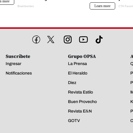
Suscríbete
Grupo OPSA
A
Ingresar
La Prensa
Q
Notificaciones
El Heraldo
P
Diez
P
Revista Estilo
M
Buen Provecho
K
Revista E&N
P
GOTV
C