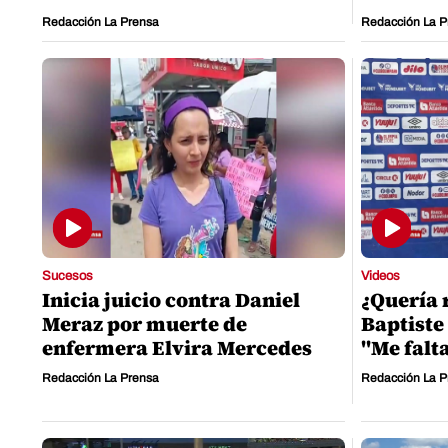
Redacción La Prensa
Redacción La P
Sucesos
Videos
Inicia juicio contra Daniel
¿Quería 
Meraz por muerte de
Baptiste 
enfermera Elvira Mercedes
"Me falt
Redacción La Prensa
Redacción La P