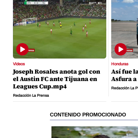
Videos
Honduras
Joseph Rosales anota gol con
Así fue l
el Austin FC ante Tijuana en
Asfura a
Leagues Cup.mp4
Redacción La P
Redacción La Prensa