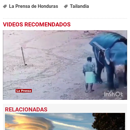
La Prensa de Honduras
Tailandia
VIDEOS RECOMENDADOS
0
seconds
of
1
minute,
12
seconds