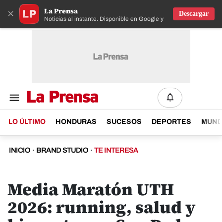
La Prensa
×
Descargar
Noticias al instante. Disponible en Google y IOS
LO ÚLTIMO
HONDURAS
SUCESOS
DEPORTES
MUN
INICIO
·
BRAND STUDIO
·
TE INTERESA
Media Maratón UTH
2026: running, salud y