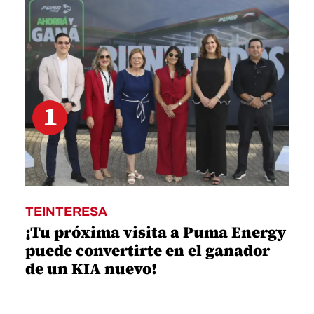
1
second
1
TEINTERESA
¡Tu próxima visita a Puma Energy
puede convertirte en el ganador
de un KIA nuevo!