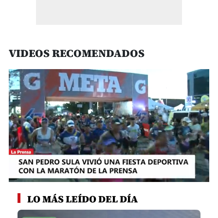
VIDEOS RECOMENDADOS
0
seconds
LO MÁS LEÍDO DEL DÍA
of
3
minutes,