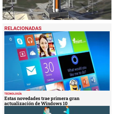
0
seconds
of
1
minute,
46
seconds
TECNOLOGÍA
Estas novedades trae primera gran
actualización de Windows 10