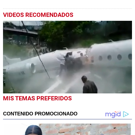
VIDEOS RECOMENDADOS
0
MIS TEMAS PREFERIDOS
seconds
of
23
seconds