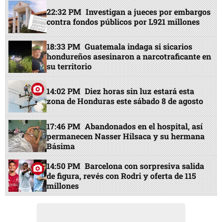
22:32 PM
Investigan a jueces por embargos
contra fondos públicos por L921 millones
18:33 PM
Guatemala indaga si sicarios
hondureños asesinaron a narcotraficante en
su territorio
14:02 PM
Diez horas sin luz estará esta
zona de Honduras este sábado 8 de agosto
17:46 PM
Abandonados en el hospital, así
permanecen Nasser Hilsaca y su hermana
Básima
14:50 PM
Barcelona con sorpresiva salida
de figura, revés con Rodri y oferta de 115
millones