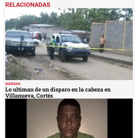
seconds
of
1
minute,
17
seconds
SUCESOS
Lo ultiman de un disparo en la cabeza en
Villanueva, Cortés