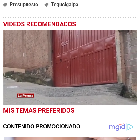
Presupuesto
Tegucigalpa
VIDEOS RECOMENDADOS
0
MIS TEMAS PREFERIDOS
seconds
of
59
seconds