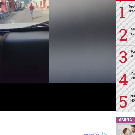
Rev
Izag
Ma
su
Fa
en
Fa
en
Nu
Ho
AMIGA