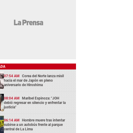
ADA
07:54 AM
Corea del Norte lanza misil
hacia el mar de Japón en pleno
aniversario de Hiroshima
08:04 AM
Maribel Espinoza: "JOH
debió regresar en silencio y enfrentar la
justicia"
06:14 AM
Hombre muere tras intentar
subirse a un autobús frente al parque
central de La Lima