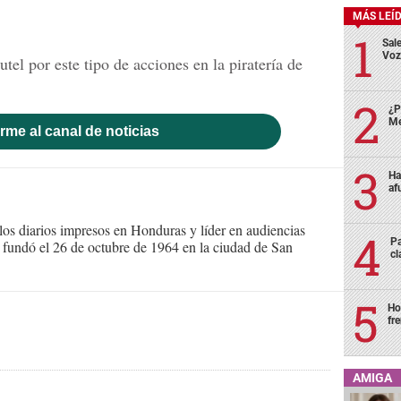
MÁS LEÍ
Sale
Voz
tel por este tipo de acciones en la piratería de
¿P
Me
rme al canal de noticias
Ha
af
s diarios impresos en Honduras y líder en audiencias
Pa
Se fundó el 26 de octubre de 1964 en la ciudad de San
cl
Ho
fr
AMIGA