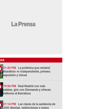
ADA
21:43 PM
La polémica que reclamó
Marathón vs Independiente, primera
expulsión y chicas
19:56 PM
Real Madrid con más
salidas, giro con Diomande y ofrecen
millones al Barcelona
21:14 PM
Las claves de la audiencia de
JOH: libertad, restricciones y nueva