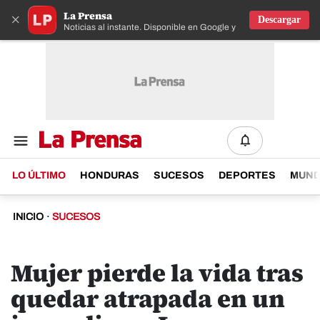
La Prensa
×
Descargar
Noticias al instante. Disponible en Google y IOS
LO ÚLTIMO
HONDURAS
SUCESOS
DEPORTES
MUN
INICIO
·
SUCESOS
Mujer pierde la vida tras
quedar atrapada en un