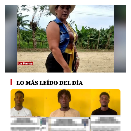
0
seconds
LO MÁS LEÍDO DEL DÍA
of
55
seconds