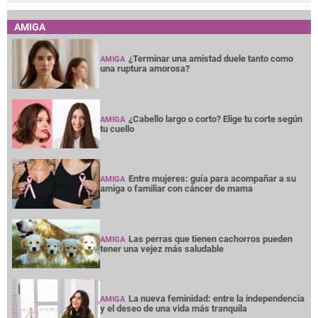
AMIGA
¿Terminar una amistad duele tanto como
AMIGA
una ruptura amorosa?
¿Cabello largo o corto? Elige tu corte según
AMIGA
tu cuello
Entre mujeres: guía para acompañar a su
AMIGA
amiga o familiar con cáncer de mama
Las perras que tienen cachorros pueden
AMIGA
tener una vejez más saludable
La nueva feminidad: entre la independencia
AMIGA
y el deseo de una vida más tranquila