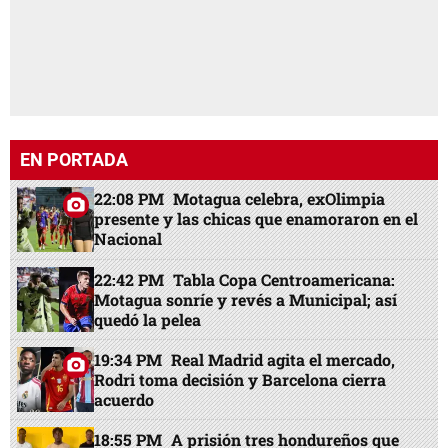
EN PORTADA
22:08 PM
Motagua celebra, exOlimpia
presente y las chicas que enamoraron en el
Nacional
22:42 PM
Tabla Copa Centroamericana:
Motagua sonríe y revés a Municipal; así
quedó la pelea
19:34 PM
Real Madrid agita el mercado,
Rodri toma decisión y Barcelona cierra
acuerdo
18:55 PM
A prisión tres hondureños que