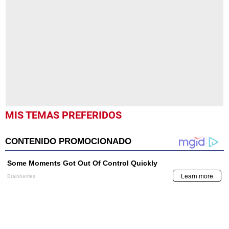
of
1
minute,
0
MIS TEMAS PREFERIDOS