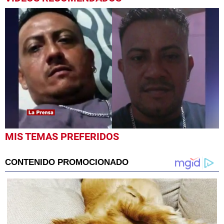
0
MIS TEMAS PREFERIDOS
seconds
of
48
seconds