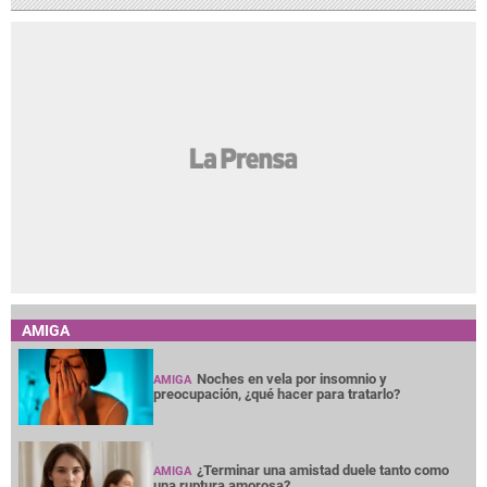
AMIGA
Noches en vela por insomnio y
AMIGA
preocupación, ¿qué hacer para tratarlo?
¿Terminar una amistad duele tanto como
AMIGA
una ruptura amorosa?