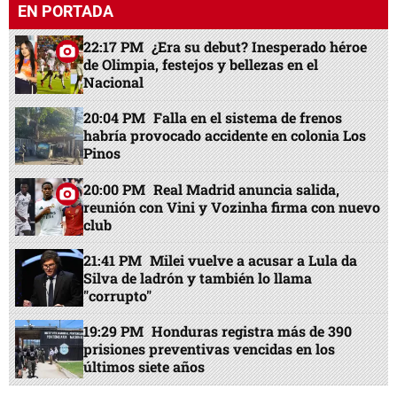
EN PORTADA
22:17 PM
¿Era su debut? Inesperado héroe
de Olimpia, festejos y bellezas en el
Nacional
20:04 PM
Falla en el sistema de frenos
habría provocado accidente en colonia Los
Pinos
20:00 PM
Real Madrid anuncia salida,
reunión con Vini y Vozinha firma con nuevo
club
21:41 PM
Milei vuelve a acusar a Lula da
Silva de ladrón y también lo llama
"corrupto"
19:29 PM
Honduras registra más de 390
prisiones preventivas vencidas en los
últimos siete años