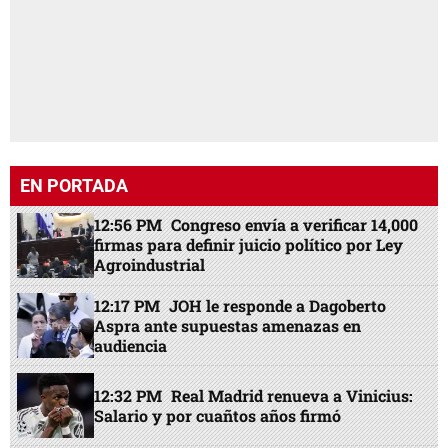
EN PORTADA
12:56 PM
Congreso envía a verificar 14,000
firmas para definir juicio político por Ley
Agroindustrial
12:17 PM
JOH le responde a Dagoberto
Aspra ante supuestas amenazas en
audiencia
12:32 PM
Real Madrid renueva a Vinicius:
Salario y por cuañtos años firmó