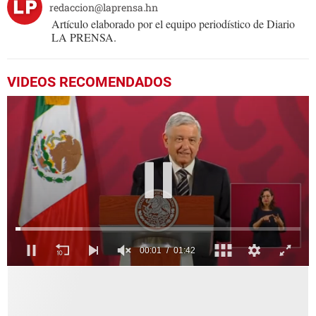
redaccion@laprensa.hn
Artículo elaborado por el equipo periodístico de Diario
LA PRENSA.
VIDEOS RECOMENDADOS
00:02
01:42
0
seconds
of
1
minute,