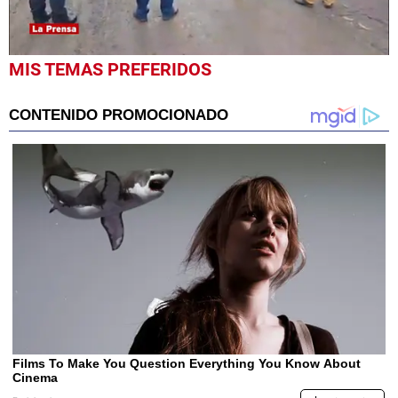
0
MIS TEMAS PREFERIDOS
seconds
of
30
seconds