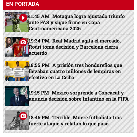
EN PORTADA
11:45 AM
Motagua logra ajustado triunfo
ante FAS y sigue firme en Copa
Centroamericana 2026
19:34 PM
Real Madrid agita el mercado,
Rodri toma decisión y Barcelona cierra
acuerdo
18:55 PM
A prisión tres hondureños que
llevaban cuatro millones de lempiras en
efectivo en La Ceiba
19:15 PM
México sorprende a Concacaf y
anuncia decisión sobre Infantino en la FIFA
18:46 PM
Terrible: Muere futbolista tras
fuerte ataque y relatan lo que pasó