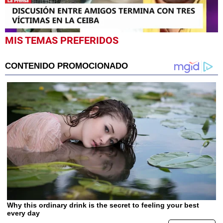
0
MIS TEMAS PREFERIDOS
seconds
of
2
minutes,
0