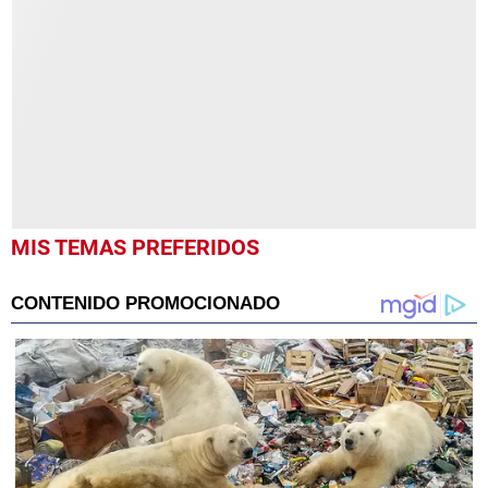
of
3
minutes,
48
seconds
MIS TEMAS PREFERIDOS