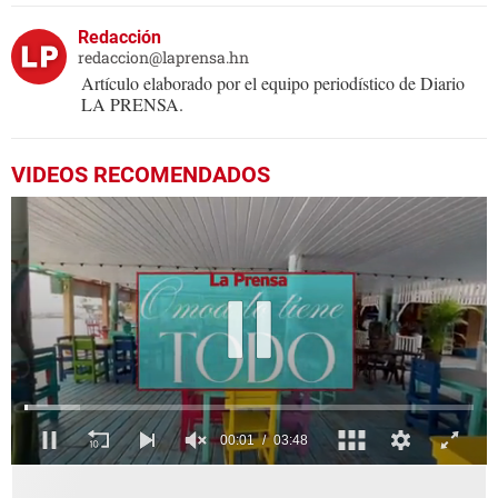
Redacción
redaccion@laprensa.hn
Artículo elaborado por el equipo periodístico de Diario
LA PRENSA.
VIDEOS RECOMENDADOS
0
seconds