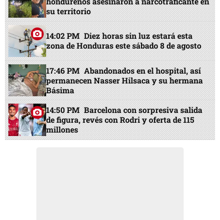
hondureños asesinaron a narcotraficante en
su territorio
14:02 PM
Diez horas sin luz estará esta
zona de Honduras este sábado 8 de agosto
17:46 PM
Abandonados en el hospital, así
permanecen Nasser Hilsaca y su hermana
Básima
14:50 PM
Barcelona con sorpresiva salida
de figura, revés con Rodri y oferta de 115
millones