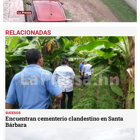
0
seconds
of
3
minutes,
21
seconds
SUCESOS
Encuentran cementerio clandestino en Santa
Bárbara