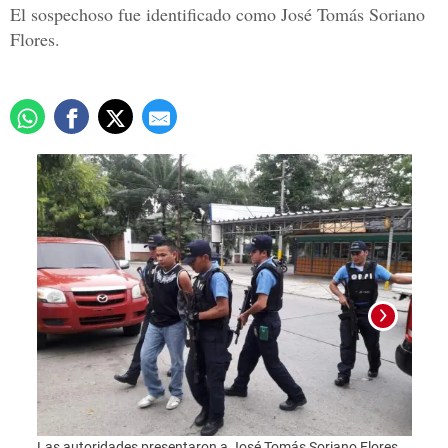
El sospechoso fue identificado como José Tomás Soriano
Flores.
Las a
quien
samp
Las autoridades presentaron a José Tomás Soriano Flores