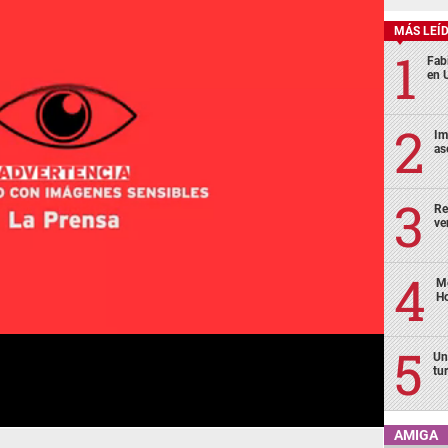
MÁS LEÍ
Fabi
en 
Im
as
Re
ve
Me
H
Un
tu
AMIGA