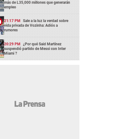
más de L35,000 millones que generarán
empleo
21:17 PM
Sale a la luz la verdad sobre
vida privada de Vozinha: Adiós a
rumores
20:29 PM
¿Por qué Said Martínez
suspendió partido de Messi con Inter
Miami ?