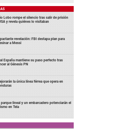
DAS
o Lobo rompe el silencio tras salir de prisión
USA y revela quiénes lo visitaban
pactante revelación: FBI destapa plan para
esinar a Messi
al España mantiene su paso perfecto tras
ncer al Génesis PN
jorarán la única línea férrea que opera en
onduras
 parque lineal y un embarcadero potenciarán el
rismo en Tela