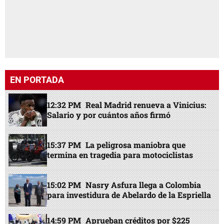
EN PORTADA
12:32 PM
Real Madrid renueva a Vinicius:
Salario y por cuántos años firmó
15:37 PM
La peligrosa maniobra que
termina en tragedia para motociclistas
15:02 PM
Nasry Asfura llega a Colombia
para investidura de Abelardo de la Espriella
14:59 PM
Aprueban créditos por $225