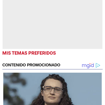
of
1
minute,
26
seconds
MIS TEMAS PREFERIDOS