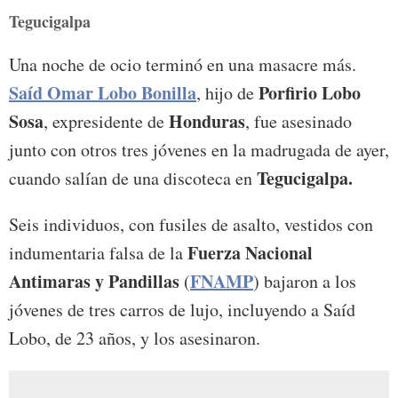
seconds
Tegucigalpa
of
0
seconds
Una noche de ocio terminó en una masacre más.
Saíd Omar Lobo Bonilla
Porfirio Lobo
, hijo de
Sosa
Honduras
, expresidente de
, fue asesinado
junto con otros tres jóvenes en la madrugada de ayer,
Tegucigalpa.
cuando salían de una discoteca en
Seis individuos, con fusiles de asalto, vestidos con
Fuerza Nacional
indumentaria falsa de la
Antimaras y Pandillas
FNAMP
(
) bajaron a los
jóvenes de tres carros de lujo, incluyendo a Saíd
Lobo, de 23 años, y los asesinaron.