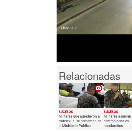
0
seconds
of
50
seconds
Volume
0%
SUCESOS
SUCESOS
Militares que agredieron a
Militares asumen 
transexual se presentan en
centros penales
el Ministerio Público
hondureños