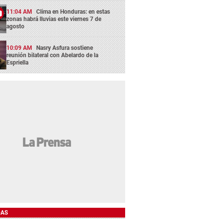
11:04 AM
Clima en Honduras: en estas
zonas habrá lluvias este viernes 7 de
agosto
10:09 AM
Nasry Asfura sostiene
reunión bilateral con Abelardo de la
Espriella
DAS