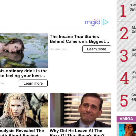
“Le
Sán
Ma
Or
De
ju
Pr
de
Ca
es
AMIGA