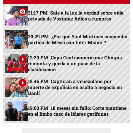
21:17 PM
Sale a la luz la verdad sobre vida
privada de Vozinha: Adiós a rumores
20:29 PM
¿Por qué Said Martínez suspendió
partido de Messi con Inter Miami ?
13:29 PM
Copa Centroamericana: Olimpia
remonta y queda a un paso de la
clasificación
18:46 PM
Capturan a venezolano por
muerte de expolicía en asalto a negocio en
Danlí
19:00 PM
18 meses sin fallo: Corte mantiene
en el limbo caso de líderes garífunas