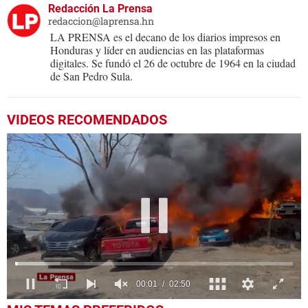
Redacción La Prensa
redaccion@laprensa.hn
LA PRENSA es el decano de los diarios impresos en
Honduras y líder en audiencias en las plataformas
digitales. Se fundó el 26 de octubre de 1964 en la ciudad
de San Pedro Sula.
VIDEOS RECOMENDADOS
0