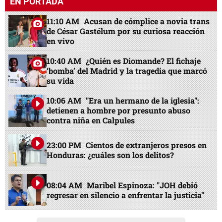
EN PORTADA
11:10 AM
Acusan de cómplice a novia trans
de César Gastélum por su curiosa reacción
en vivo
10:40 AM
¿Quién es Diomande? El fichaje
‘bomba’ del Madrid y la tragedia que marcó
su vida
10:06 AM
"Era un hermano de la iglesia":
detienen a hombre por presunto abuso
contra niña en Calpules
23:00 PM
Cientos de extranjeros presos en
Honduras: ¿cuáles son los delitos?
08:04 AM
Maribel Espinoza: "JOH debió
regresar en silencio a enfrentar la justicia"