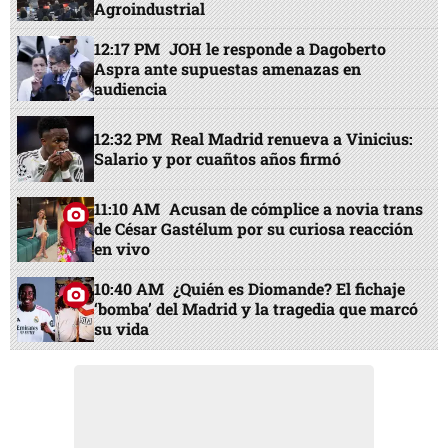
Agroindustrial
12:17 PM
JOH le responde a Dagoberto
Aspra ante supuestas amenazas en
audiencia
12:32 PM
Real Madrid renueva a Vinicius:
Salario y por cuañtos años firmó
11:10 AM
Acusan de cómplice a novia trans
de César Gastélum por su curiosa reacción
en vivo
10:40 AM
¿Quién es Diomande? El fichaje
‘bomba’ del Madrid y la tragedia que marcó
su vida