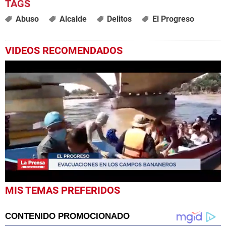
Abuso
Alcalde
Delitos
El Progreso
VIDEOS RECOMENDADOS
0
MIS TEMAS PREFERIDOS
seconds
of
2
minutes,
23