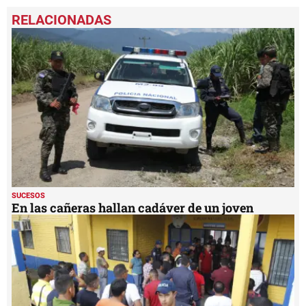
0
seconds
of
1
minute,
25
seconds
SUCESOS
En las cañeras hallan cadáver de un joven