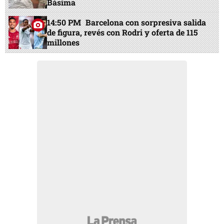
Básima
14:50 PM
Barcelona con sorpresiva salida
de figura, revés con Rodri y oferta de 115
millones