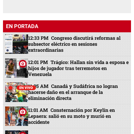
EN PORTADA
12:33 PM
Congreso discutirá reformas al
subsector eléctrico en sesiones
extraordinarias
12:01 PM
Trágico: Hallan sin vida a esposa e
hijos de jugador tras terremotos en
Venezuela
11:05 AM
Canadá y Sudáfrica no logran
hacerse daño en el arranque de la
eliminación directa
11:01 AM
Consternación por Keylin en
Lepaera: salió en su moto y murió en
accidente