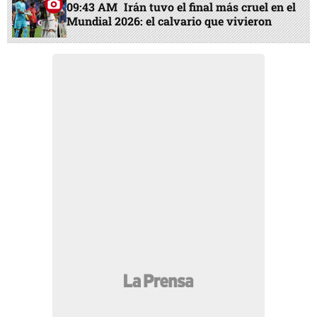
09:43 AM
Irán tuvo el final más cruel en el
Mundial 2026: el calvario que vivieron