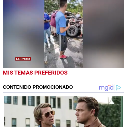
0
MIS TEMAS PREFERIDOS
seconds
of
49
seconds