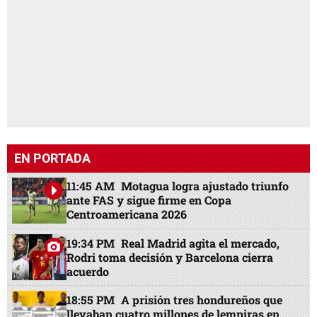
EN PORTADA
11:45 AM
Motagua logra ajustado triunfo
ante FAS y sigue firme en Copa
Centroamericana 2026
19:34 PM
Real Madrid agita el mercado,
Rodri toma decisión y Barcelona cierra
acuerdo
18:55 PM
A prisión tres hondureños que
llevaban cuatro millones de lempiras en