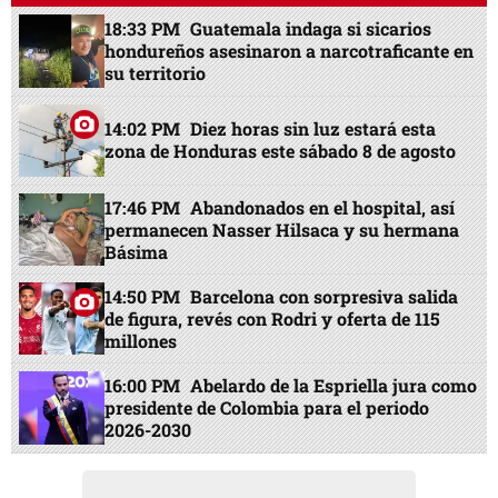
18:33 PM
Guatemala indaga si sicarios
hondureños asesinaron a narcotraficante en
su territorio
14:02 PM
Diez horas sin luz estará esta
zona de Honduras este sábado 8 de agosto
17:46 PM
Abandonados en el hospital, así
permanecen Nasser Hilsaca y su hermana
Básima
14:50 PM
Barcelona con sorpresiva salida
de figura, revés con Rodri y oferta de 115
millones
16:00 PM
Abelardo de la Espriella jura como
presidente de Colombia para el periodo
2026-2030