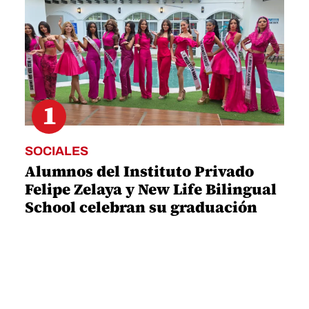
10
seconds
1
SOCIALES
Alumnos del Instituto Privado
Felipe Zelaya y New Life Bilingual
School celebran su graduación