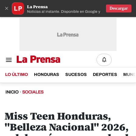
La Prensa
×
Descargar
Noticias al instante. Disponible en Google y IOS
LO ÚLTIMO
HONDURAS
SUCESOS
DEPORTES
MUN
INICIO
·
SOCIALES
Miss Teen Honduras,
"Belleza Nacional" 2026,