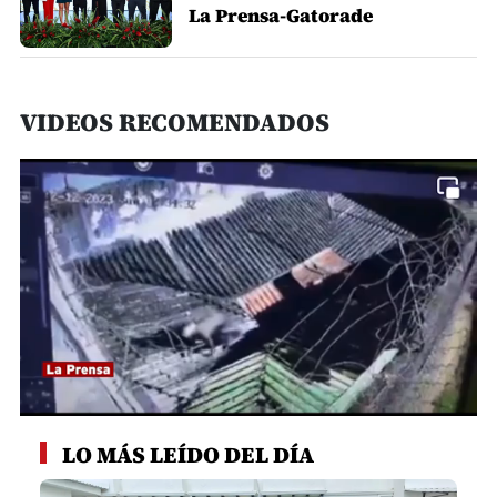
La Prensa-Gatorade
VIDEOS RECOMENDADOS
0
seconds
LO MÁS LEÍDO DEL DÍA
of
1
minute,