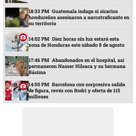
18:33 PM
Guatemala indaga si sicarios
hondureños asesinaron a narcotraficante en
su territorio
14:02 PM
Diez horas sin luz estará esta
zona de Honduras este sábado 8 de agosto
17:46 PM
Abandonados en el hospital, así
permanecen Nasser Hilsaca y su hermana
Básima
14:50 PM
Barcelona con sorpresiva salida
de figura, revés con Rodri y oferta de 115
millones