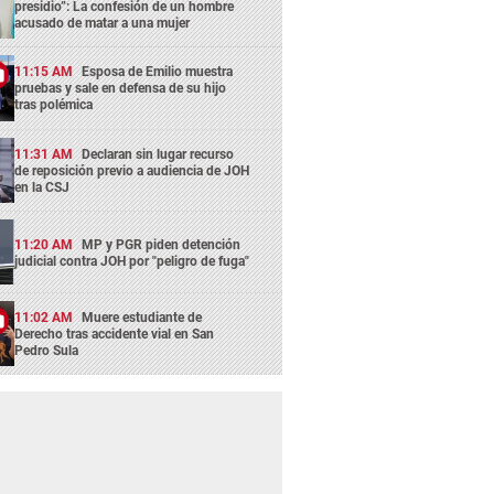
presidio”: La confesión de un hombre
acusado de matar a una mujer
11:15 AM
Esposa de Emilio muestra
pruebas y sale en defensa de su hijo
tras polémica
11:31 AM
Declaran sin lugar recurso
de reposición previo a audiencia de JOH
en la CSJ
11:20 AM
MP y PGR piden detención
judicial contra JOH por "peligro de fuga"
11:02 AM
Muere estudiante de
Derecho tras accidente vial en San
Pedro Sula