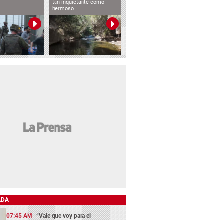
tan inquietante como
hermoso
ADA
07:45 AM
“Vale que voy para el