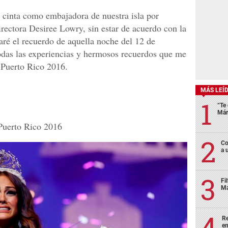
 cinta como embajadora de nuestra isla por
irectora Desiree Lowry, sin estar de acuerdo con la
aré el recuerdo de aquella noche del 12 de
odas las experiencias y hermosos recuerdos que me
 Puerto Rico 2016.
MÁS LEÍ
“Te 
Már
 Puerto Rico 2016
Co
a 
Fi
Má
Re
en