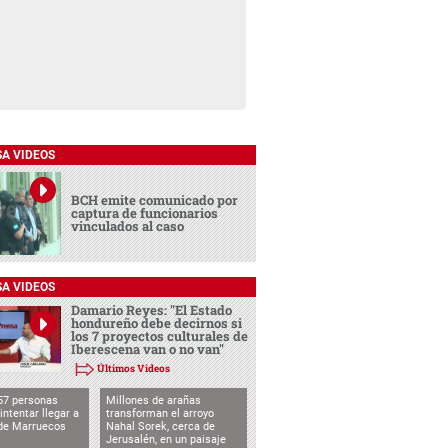
SA VIDEOS
BCH emite comunicado por
captura de funcionarios
vinculados al caso
SA VIDEOS
Damario Reyes: "El Estado
hondureño debe decirnos si
los 7 proyectos culturales de
Iberescena van o no van"
Últimos Videos
57 personas
Millones de arañas
intentar llegar a
transforman el arroyo
de Marruecos
Nahal Sorek, cerca de
Jerusalén, en un paisaje