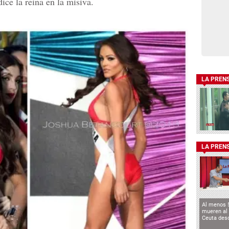
ice la reina en la misiva.
LA PREN
LA PREN
Al menos 
mueren al 
Ceuta des